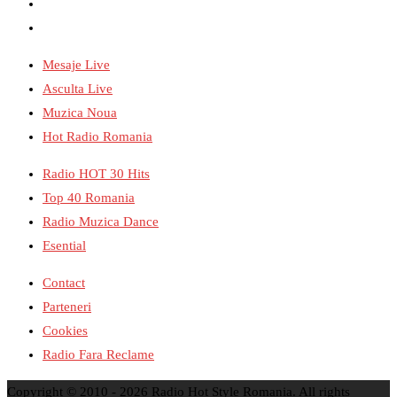
twitter
soundcloud
Mesaje Live
Asculta Live
Muzica Noua
Hot Radio Romania
Radio HOT 30 Hits
Top 40 Romania
Radio Muzica Dance
Esential
Contact
Parteneri
Cookies
Radio Fara Reclame
Copyright © 2010 - 2026 Radio Hot Style Romania. All rights