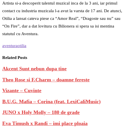
Artista si-a descoperit talentul muzical inca de la 3 ani, iar primul
contact cu industria muzicala l-a avut la varsta de 17 ani. De atunci,
Otilia a lansat cateva piese ca “Amor Real”, “Dragoste sau nu” sau
“On Fire”, dar a dat lovitura cu Bilionera si spera sa isi mentina
statutul cu Aventura.
aventura
otilia
Related Posts
Akcent Sunt nebun dupa tine
Theo Rose si F.Charm – doamne fereste
Vizante – Cuvinte
B.U.G. Mafia – Corina (feat. LexiCaliMusic‬)
JUNO x Holy Molly‬ – 180 de grade
Eva Timush x Randi – imi place ploaia