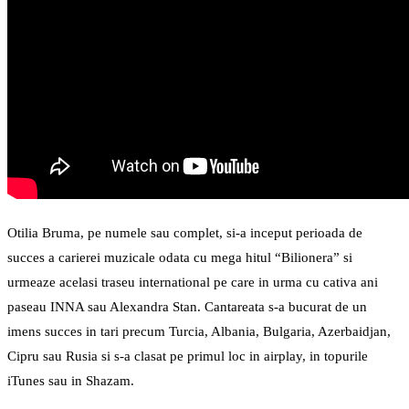
Otilia Bruma, pe numele sau complet, si-a inceput perioada de
succes a carierei muzicale odata cu mega hitul “Bilionera” si
urmeaze acelasi traseu international pe care in urma cu cativa ani
paseau INNA sau Alexandra Stan. Cantareata s-a bucurat de un
imens succes in tari precum Turcia, Albania, Bulgaria, Azerbaidjan,
Cipru sau Rusia si s-a clasat pe primul loc in airplay, in topurile
iTunes sau in Shazam.