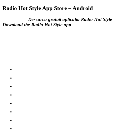
Radio Hot Style App Store – Android
Descarca gratuit aplicatia Radio Hot Style
Download the Radio Hot Style app
apple
google
facebook
instagram
youtube
tiktok
twitter
soundcloud